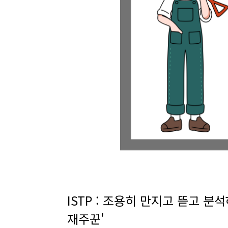
ISTP : 조용히 만지고 뜯고 분
재주꾼'