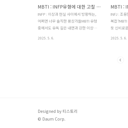
MBTI : INFP유형에 대한 고찰 및 팩폭
세상의 원리를 이해하려 합니다. ISTP는
아름다움을 
뛰어난 문제 해결 능력과 위기 대처 능력
깔이나 선율
INFP : 이상과 현실 사이에서 방황하는,
INFJ : 
을 가지고 있으며, 복잡한 상황에서도 침
인 감수성이
어쩌면 너무 솔직한 몽상가들MBTI 유형
복잡?MBT
착함을 잃지 않습니다. 직접 경험하..
타인에게 따
중에서도 유독 깊은 내면과 강한 이상을
듯 신비로운
가진 INFP는 '내향성(I), 직관성(N), 감정
향성(I), 직
2025. 5. 6.
2025. 5. 6.
형(F), 인식형(P)'의 특성을 지녔습니다.
(J)'의 특
'열정적인 중재자', '잔다르크형'이라는
자', '예
멋진 이름처럼, 이들은 조용히 생각에 잠
는, 조용히 
기고(I), 머릿속으로 온갖 가능성을 탐색
는 본질을 
하며(N), 타인의 감정에 깊이 공감하고 가
깊이 빠져들
치를 중시하며(F), 틀에 얽매이기보다 유
야 마음이 
연하고 즉흥적인 방식을 선호하는(P) 사
어있죠. 가
람들입니다. 전 세계 인구의 약 4%를 차
데... 글쎄
지하며, 이들의 내면은 마치 끝없이 펼쳐
이는 것 같
지는 환상적인 소설 속 세계와 같습니다.
다 알 수 
INFP는 따뜻한 마음과 뛰어난 상상력으
까요? 이들
Designed by 티스토리
로 세상을 바라보며, 아름다움과 의미를
고 세상을 
© Daum Corp.
추구합니다. 자신이 믿는 이상을 실현하
는 따뜻한 