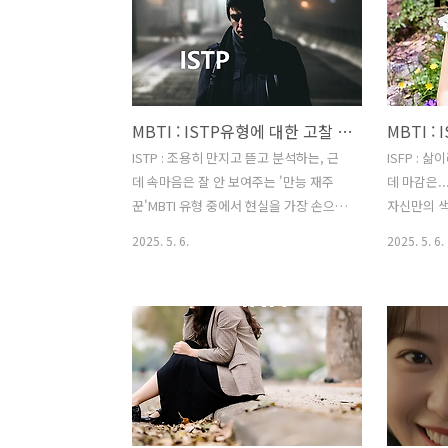
MBTI : ISTP유형에 대한 고찰 및 팩폭
ISTP : 조용히 만지고 뜯고 분석하는, 근
ISFP : 
데 속마음은 잘 안 보여주는 '만능 재주
데 마감은...
꾼'MBTI 유형 중에서 현실을 가장 손으로
자신만의 
직접 느끼고 이해하려는 ISTP는 '내향성
ISFP는 '내
2025. 5. 6.
2025. 5. 6.
(I), 감각형(S), 사고형(T), 인식형(P)'의 특
인식형(P)
성을 지녔습니다. '만능 재주꾼', '백과사
많은 예술가
전형', 때로는 '장인'이라고도 불리는 이
럼, 이들은 
들은 조용히 자신만의 시간을 보내고(I),
감으로 현재
오감으로 눈앞의 현실을 파악하며(S), 논
타인의 감정
리와 사실에 기반하여 사고하고(T), 틀에
얽매이지 않
얽매이지 않고 유연하며 즉흥적인(P) 사
람들입니다.
람들입니다. 전 세계 인구의 약 5%를 차
지하며, 이
지하며, 이들은 복잡한 기계를 조립하듯
나 아름다운