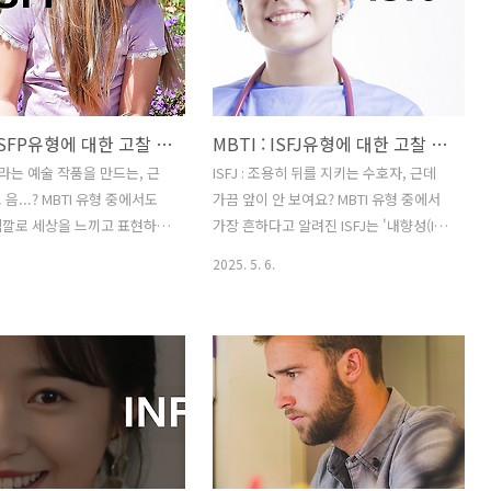
MBTI : ISFP유형에 대한 고찰 및 팩폭
MBTI : ISFJ유형에 대한 고찰 및 팩폭
삶이라는 예술 작품을 만드는, 근
ISFJ : 조용히 뒤를 지키는 수호자, 근데
 음...? MBTI 유형 중에서도
가끔 앞이 안 보여요? MBTI 유형 중에서
색깔로 세상을 느끼고 표현하는
가장 흔하다고 알려진 ISFJ는 '내향성(I),
향성(I), 감각형(S), 감정형(F),
감각형(S), 감정형(F), 판단형(J)'의 특성
2025. 5. 6.
'의 특성을 지녔습니다. '호기심
을 지녔습니다. '용감한 수호자', '임금님
', '성인군자형'이라는 별명처
뒤의 권력형'이라는 별명처럼, 이들은 조
조용히 내면을 관찰하고(I), 오
용히 내면을 살피고(I), 눈앞의 현실과 사
를 느끼며(S), 자신의 가치와
실에 집중하며(S), 타인의 감정과 관계를
을 중요하게 여기고(F), 틀에
중요하게 여기고(F), 체계적이고 계획적
고 유연하게 흘러가는(P) 사
으로 움직이는(J) 사람들입니다. 이들은
 전 세계 인구의 약 8%를 차
자신이 속한 공동체나 사랑하는 사람들을
들의 삶은 마치 한 폭의 그림이
헌신적으로 돌보며 안정과 질서를 유지하
 음악 같습니다. 순간순간의
는 데 큰 기여를 합니다. 마치 눈에 띄지