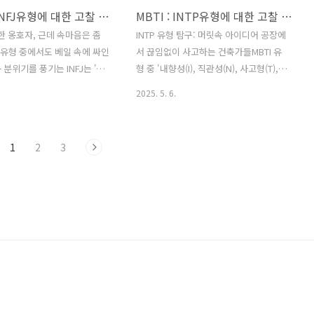
MBTI : INFJ유형에 대한 고찰 및 팩폭
MBTI : INTP유형에 대한 고찰 및 팩폭
포착하고, 자신의 감정을 색
않는 곳에서 묵묵히 성을 쌓아 올리는 건
로 표현하죠. ISFP는 예술적
축가 같달까요. ISFJ는 책임감이 강하고
조용한 옹호자, 근데 속마음은 좀
INTP 유형 탐구: 머릿속 아이디어 공장에
 뛰어나고 자연을 사랑하며,
성실하며, 인내심이 뛰어나 어떤 일이든
I 유형 중에서도 베일 속에 싸인
서 끊임없이 사고하는 건축가들MBTI 유
뜻하고 배려심 ..
끈기 있게 완수해냅니다. 타인의 ..
 분위기를 풍기는 INFJ는 '내
형 중 '내향성(I), 직관성(N), 사고형(T), 인
관성(N), 감정형(F), 판단형
식형(P)'의 조합을 가진 INTP는 '논리적
2025. 5. 6.
성을 가졌습니다. '선의의 옹호
인 사색가', '아이디어 뱅크', '생각의 건
언자형'이라는 멋진 이름표 뒤에
축가' 등 다양한 별명으로 불립니다. 이들
혼자 생각하고(I), 남들이 못 보
은 홀로 내면의 세계를 탐구하며(I), 추상
1
2
3
꿰뚫어 보며(N), 타인의 감정에
적인 개념과 미래의 가능성에 집중하고
고(F), 계획대로 딱딱 진행해
(N), 객관적인 논리와 분석을 통해 진실을
편한(J) 복잡다단한 내면이 숨
추구하며(T), 유연하고 즉흥적인 방식을
장 희귀한 유형이라고 하는
선호하는(P) 경향을 보입니다. 전 세계 인
요, 제 주변에는 왠지 더 많이 보
구의 약 3%를 차지하며, 이들의 머릿속
기도 하고... 어쩌면 그 깊이를
은 흥미로운 아이디어와 이론들로 가득
없어서 더 신비롭게 느껴지는 걸
찬 복잡하지만 매력적인 공간과 같습니
은 타인에게 진심으로 공감하
다. INTP는 깊이 있는 사고와 분석 능력으
더 나은 곳으로 만들고 싶어 하
로 세상의 원리를 이해하려 하고, 독창적
마음을 가지고 있..
인 아이디어를 탐구하며 새로운 지식을