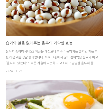
항균작용이 뛰어나 체내에 있는 유해 바이러스들을 효과적으로 제거해
줍니다. 2. 성인병 예..
습기와 열을 없애주는 율무의 기막힌 효능
율무차 좋아하시나요? 지금은 예전보다 자주 이용하지는 않지만 저는 자
판기 음료를 정말 좋아합니다. 특히 그중에서 많이 뽑아먹은 음료가 바로
'율무차' 였는데요. 추운 겨울에 따뜻하고 고소하고 달달한 율무차 한잔
이면 다시 일할 힘이 나곤 하였습니다. 오늘은 이 율무차의 주재료인 '율
2024. 11. 26.
무'에 대해서 알아보겠습니다. ■일반적인 의학적 효능1. 피부 미용에
좋다율무에는 '코익세노라이드' 라는 특별한 성분이 많이 함유되어 있습
니다. 이 성분은 피부의 대사를 원환하게 만들어 주는데 피부의 묵은 각
질을 제거하여주며 침착된 피부의 색소에도 작용하여 피부톤을 더 밝게
만들어주는 효과가 있습니다. 2. 혈관에 좋다율무는 비타민B를 폭발적
으로 많이 함유하고 있습니다. 비타민B는 세포의 재생을 돕는 비타민으