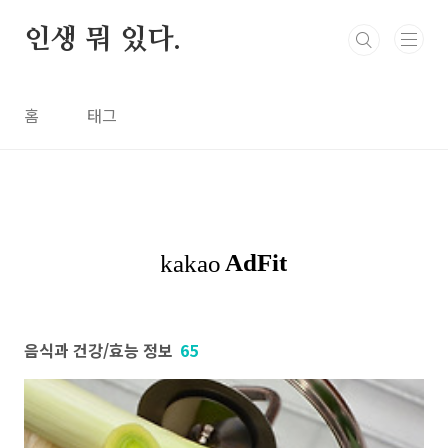
본문 바로가기
인생 뭐 있다.
홈
태그
음식과 건강/효능 정보
65