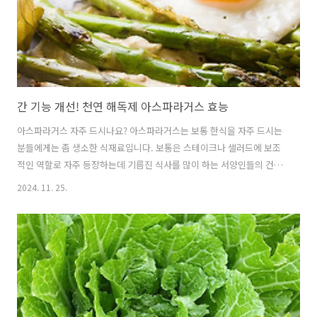
로 지방질을 분..
간 기능 개선! 천연 해독제 아스파라거스 효능
아스파라거스 자주 드시나요? 아스파라거스는 보통 한식을 자주 드시는
분들에게는 좀 생소한 식재료입니다. 보통은 스테이크나 샐러드에 보조
적인 역할로 자주 등장하는데 기름진 식사를 많이 하는 서양인들의 건강
을 알게 모르게 지켜주고 있다고 합니다. 아스파라거스 효능 바로 알아볼
2024. 11. 25.
게요. 1. 간에 좋다아스파라거스에 있는 글루타티온은 기적의 물질로
불리는데 간의 회복을 돕고 간의 해독작용을 돕습니다. 또한 아스파라거
스에는 콩나물의 10배가 넘는 아스파라긴산이 함유되어 있어 간이 알코
올을 분해할 때 그 진가를 발휘합니다. 즉 아스파라거스는 숙취에 좋고
간을 쉬게 하고 건강하게 하는 효능이 있습니다. 한마디로 아스파라거스
는 천연 해독제나 마찬가지인 것입니다. 2. 혈관건강고기와 지방을 과도
하게 먹으면 호모시스테인..